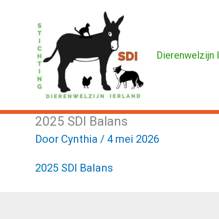
Ga
naar
de
Dierenwelzijn 
inhoud
2025 SDI Balans
Door
Cynthia
/
4 mei 2026
2025 SDI Balans