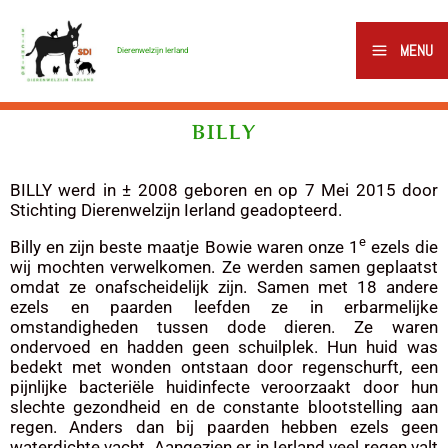
Ga
naar
MENU
Dierenwelzijn Ierland
de
inhoud
BILLY
BILLY werd in ± 2008 geboren en op 7 Mei 2015 door
Stichting Dierenwelzijn Ierland geadopteerd.
e
Billy en zijn beste maatje Bowie waren onze 1
ezels die
wij mochten verwelkomen. Ze werden samen geplaatst
omdat ze onafscheidelijk zijn. Samen met 18 andere
ezels en paarden leefden ze in erbarmelijke
omstandigheden tussen dode dieren. Ze waren
ondervoed en hadden geen schuilplek. Hun huid was
bedekt met wonden ontstaan door regenschurft, een
pijnlijke bacteriële huidinfecte veroorzaakt door hun
slechte gezondheid en de constante blootstelling aan
regen. Anders dan bij paarden hebben ezels geen
waterdichte vacht. Aangezien er in Ierland veel regen valt