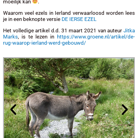
moeilijk kan
.
Waarom veel ezels in Ierland verwaarloosd worden lees
je in een beknopte versie
DE IERSE EZEL
Het volledige artikel d.d. 31 maart 2021 van auteur
Jitka
Marks
, is te lezen in
https://www.groene.nl/artikel/de-
rug-waarop-ierland-werd-gebouwd/