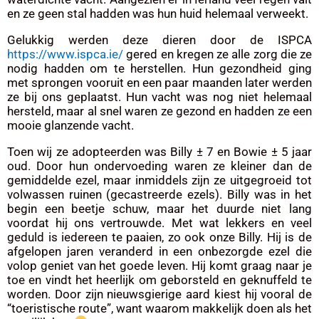
en ze geen stal hadden was hun huid helemaal verweekt.
Gelukkig werden deze dieren door de ISPCA
https://www.ispca.ie/
gered en kregen ze alle zorg die ze
nodig hadden om te herstellen. Hun gezondheid ging
met sprongen vooruit en een paar maanden later werden
ze bij ons geplaatst. Hun vacht was nog niet helemaal
hersteld, maar al snel waren ze gezond en hadden ze een
mooie glanzende vacht.
Toen wij ze adopteerden was Billy ± 7 en Bowie ± 5 jaar
oud. Door hun ondervoeding waren ze kleiner dan de
gemiddelde ezel, maar inmiddels zijn ze uitgegroeid tot
volwassen ruinen (gecastreerde ezels). Billy was in het
begin een beetje schuw, maar het duurde niet lang
voordat hij ons vertrouwde. Met wat lekkers en veel
geduld is iedereen te paaien, zo ook onze Billy. Hij is de
afgelopen jaren veranderd in een onbezorgde ezel die
volop geniet van het goede leven. Hij komt graag naar je
toe en vindt het heerlijk om geborsteld en geknuffeld te
worden. Door zijn nieuwsgierige aard kiest hij vooral de
“toeristische route”, want waarom makkelijk doen als het