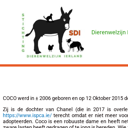
Ga
naar
de
Dierenwelzijn 
inhoud
COCO werd in ± 2006 geboren en op 12 Oktober 2015 doo
Zij is de dochter van Chanel (die in 2017 is ove
https://www.ispca.ie/
terecht omdat er niet meer voo
adopteerden. Coco is een robuuste dame en heeft net 
zware lasten heeft gedragen of te jong is bereden. Wie