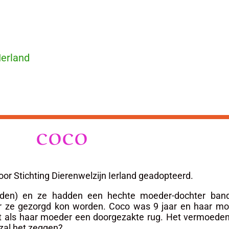
Ierland
COCO
r Stichting Dierenwelzijn Ierland geadopteerd.
rleden) en ze hadden een hechte moeder-dochter ba
r ze gezorgd kon worden. Coco was 9 jaar en haar moe
als haar moeder een doorgezakte rug. Het vermoeden is
 zal het zeggen?