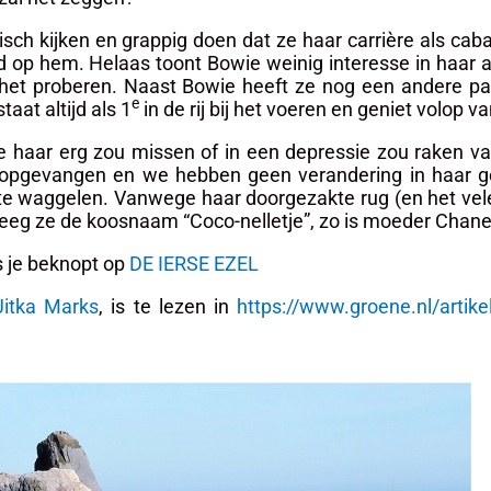
h kijken en grappig doen dat ze haar carrière als caba
fd op hem. Helaas toont Bowie weinig interesse in haar
t het proberen. Naast Bowie heeft ze nog een andere pas
e
aat altijd als 1
in de rij bij het voeren en geniet volop v
e haar erg zou missen of in een depressie zou raken v
 opgevangen en we hebben geen verandering in haar g
 te waggelen. Vanwege haar doorgezakte rug (en het vele
eeg ze de koosnaam “Coco-nelletje”, zo is moeder Chanel 
s je beknopt op
DE IERSE EZEL
Jitka Marks
, is te lezen in
https://www.groene.nl/artike