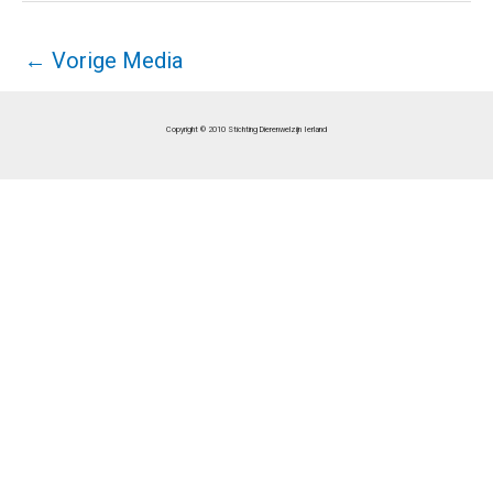
←
Vorige Media
Copyright © 2010 Stichting Dierenwelzijn Ierland