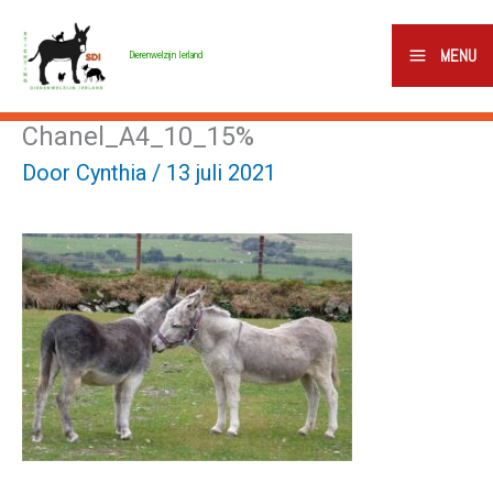
Ga
naar
MENU
Dierenwelzijn Ierland
de
inhoud
Chanel_A4_10_15%
Door
Cynthia
/
13 juli 2021