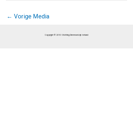
←
Vorige Media
Copyright © 2010 Stichting Dierenwelzijn Ierland