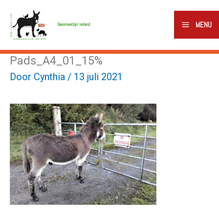
Ga
naar
MENU
Dierenwelzijn Ierland
de
inhoud
Pads_A4_01_15%
Door
Cynthia
/
13 juli 2021