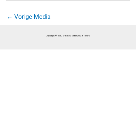
←
Vorige Media
Copyright © 2010 Stichting Dierenwelzijn Ierland