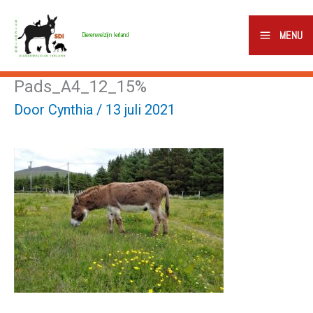
Ga
naar
MENU
Dierenwelzijn Ierland
de
inhoud
Pads_A4_12_15%
Door
Cynthia
/
13 juli 2021