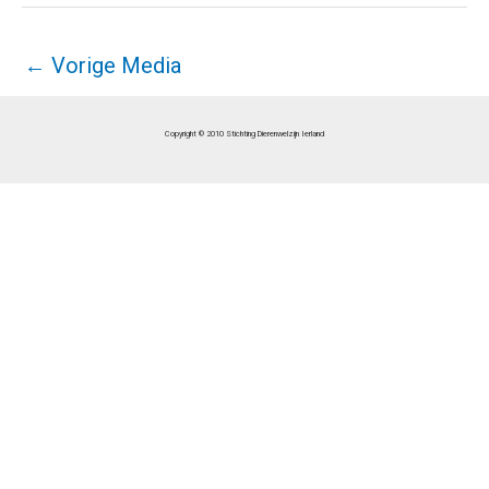
←
Vorige Media
Copyright © 2010 Stichting Dierenwelzijn Ierland