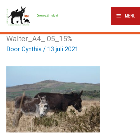
Ga
naar
MENU
Dierenwelzijn Ierland
de
inhoud
Walter_A4_ 05_15%
Door
Cynthia
/
13 juli 2021